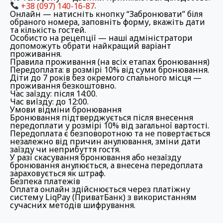
+38 (097) 140-16-87
.
Онлайн
— натисніть кнопку “Забронювати” біля
обраного номера, заповніть форму, вкажіть дати
та кількість гостей.
Особисто на рецепції
— наші адміністратори
допоможуть обрати найкращий варіант
проживання.
Правила проживання (на всіх етапах бронювання)
Передоплата: в розмірі 10% від суми бронювання.
Діти до 7 років без окремого спального місця —
проживання безкоштовно.
Час заїзду: після 14:00.
Час виїзду: до 12:00.
Умови відміни бронювання
Бронювання підтверджується після внесення
передоплати у розмірі 10% від загальної вартості.
Передоплата є безповоротною та не повертається
незалежно від причин анулювання, зміни дати
заїзду чи неприбуття гостя.
У разі скасування бронювання або незаїзду
бронювання анулюється, а внесена передоплата
зараховується як штраф.
Безпека платежів
Оплата онлайн здійснюється через платіжну
систему LiqPay (ПриватБанк) з використанням
сучасних методів шифрування.