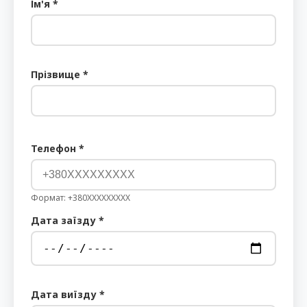
Ім'я *
Прізвище *
Телефон *
Формат: +380XXXXXXXXX
Дата заїзду *
Дата виїзду *