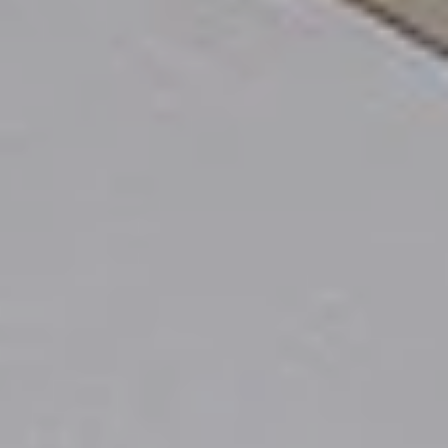
ЛІТНІ АКЦІЇ
Шалені знижки при бронюванні
Забронюй прямо зараз!
ДОСТУПНО ПРОЖИВАННЯ ПОМІСЯЧНО